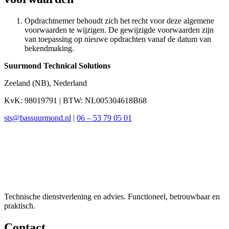
Opdrachtnemer behoudt zich het recht voor deze algemene
voorwaarden te wijzigen. De gewijzigde voorwaarden zijn
van toepassing op nieuwe opdrachten vanaf de datum van
bekendmaking.
Suurmond Technical Solutions
Zeeland (NB), Nederland
KvK: 98019791 | BTW: NL005304618B68
sts@bassuurmond.nl
|
06 – 53 79 05 01
SUURMOND
TECHNICAL SOLUTIONS
Technische dienstverlening en advies. Functioneel, betrouwbaar en
praktisch.
Contact